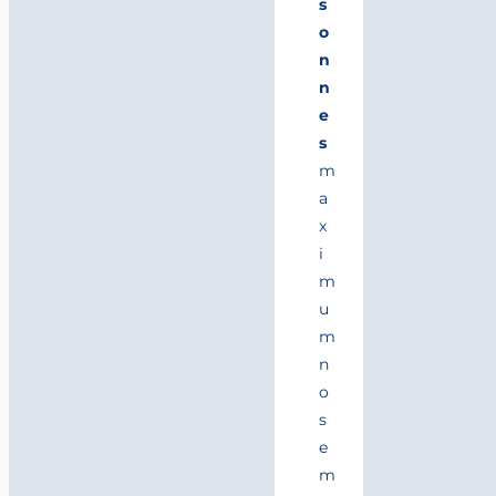
s
o
n
n
e
s
m
a
x
i
m
u
m
n
o
s
e
m