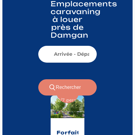
Emplacements
caravaning
à louer
près de
Damgan
Votre séjour :
Nombre de personnes :
Rechercher
:
Découvrir
2/7 pers.
Forfait
Confort
(1
tente,
Forfait