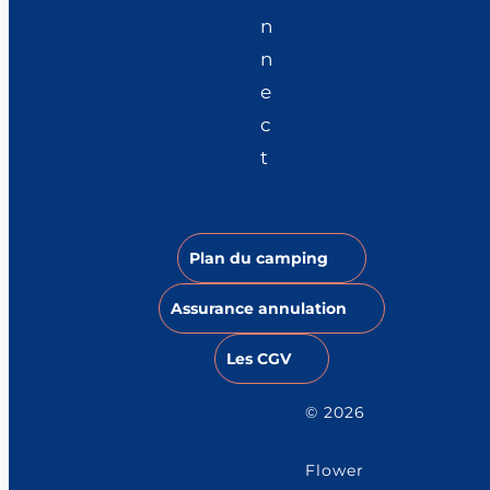
n
n
e
c
t
Plan du camping
Assurance annulation
Les CGV
© 2026
Flower