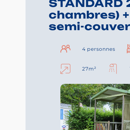
STANDARD 2
chambres) +
semi-couver
4 personnes
27m²