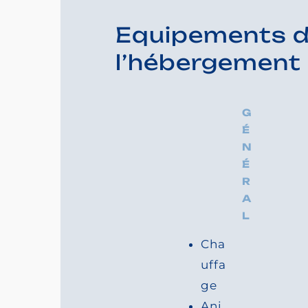
Chalet Bois 2 chambres pour
économique (+10 ans), 1 chamb
chambre avec 2 petits lits su
oreillers fournis, kitchenette
micro-ondes, plaque 4 feux ga
salle d’eau avec WC, TV en op
couverte, salon de jardin et b
voiture.