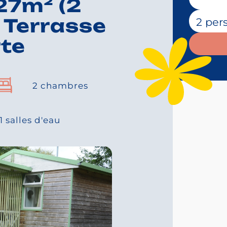
7m² (2
Nombre de
 Terrasse
te
2 chambres
1 salles d'eau