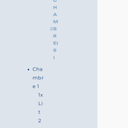
de
C
Ô
T
É
S
A
L