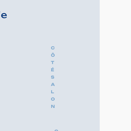
5
 4 personnes, modèle
re avec un grand lit, 1
perposés, couettes et
 équipée avec cafetière,
z, réfrigérateur table top,
tion, terrasse semi-
ain de soleil, parking