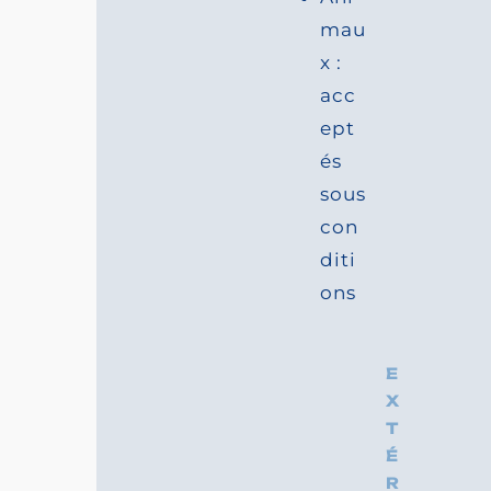
Equipements 
l’hébergement
G
É
N
É
R
A
L