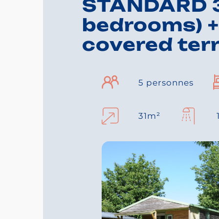
STANDARD 3
bedrooms) +
covered ter
5 personnes
31m²