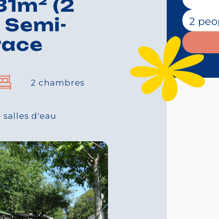
1m² (2
Nombre de
 Semi-
race
2 chambres
1 salles d'eau