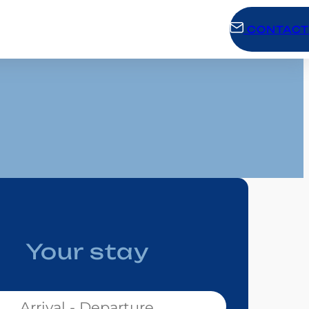
CONTACT
Your stay
ur :